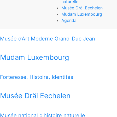
naturelle
Mudam Luxembourg
Musée Dräi Eechelen
Mudam Luxembourg
3, Park Dräi Eechelen
Agenda
L-1499 Luxembourg-Kirchberg
Musée d’Art Moderne Grand-Duc Jean
T (+352) 45 37 85-1
www.mudam.com
Mudam Luxembourg
THIS MAP OFFERS YOU A QUICK VIEW HOW TO REACH
ALL 7 MUSEUMS
Forteresse, Histoire, Identités
1 MILE MAP
Musée Dräi Eechelen
Google Map
Musée national d'histoire naturelle