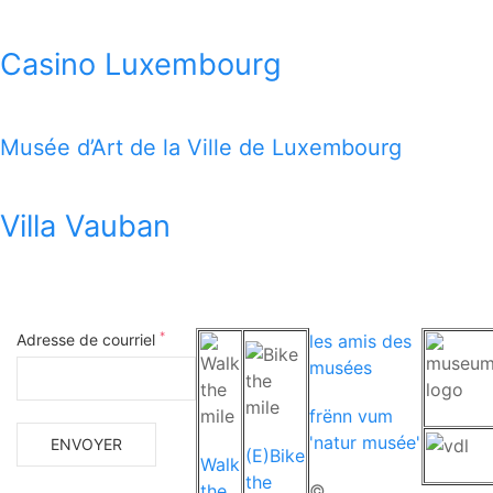
Casino Luxembourg
Musée d’Art de la Ville de Luxembourg
Villa Vauban
*
Adresse de courriel
les amis des
musées
frënn vum
'natur musée'
(E)Bike
Walk
the
the
©