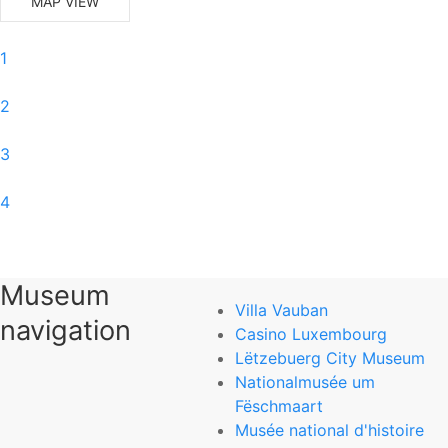
MAP VIEW
1
2
3
4
5
Museum
6
Villa Vauban
navigation
Casino Luxembourg
0
Lëtzebuerg City Museum
Nationalmusée um
Musée d’Art Moderne Grand-Duc Jean
Fëschmaart
Musée national d'histoire