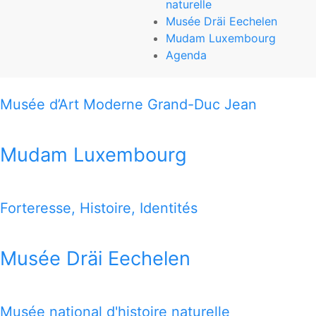
naturelle
Mudam Luxembourg
Musée Dräi Eechelen
Mudam Luxembourg
3, Park Dräi Eechelen
Agenda
L-1499 Luxembourg-Kirchberg
Musée d’Art Moderne Grand-Duc Jean
T (+352) 45 37 85-1
www.mudam.com
Mudam Luxembourg
THIS MAP OFFERS YOU A QUICK VIEW HOW TO REACH
ALL 7 MUSEUMS
Forteresse, Histoire, Identités
1 MILE MAP
Musée Dräi Eechelen
Google Map
Musée national d'histoire naturelle