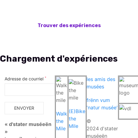
*
Adresse de courriel
les amis des
musées
frënn vum
'natur musée'
(E)Bike
Walk
the
the
©
« d'stater muséeën
Mile
Mile
2024
d'stater
»
muséeën