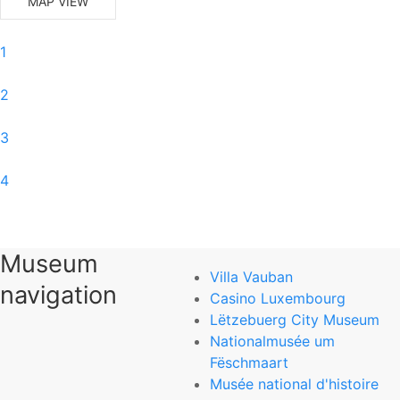
MAP VIEW
1
2
3
4
5
Museum
6
Villa Vauban
navigation
Casino Luxembourg
0
Lëtzebuerg City Museum
Nationalmusée um
Musée d’Art Moderne Grand-Duc Jean
Fëschmaart
Musée national d'histoire