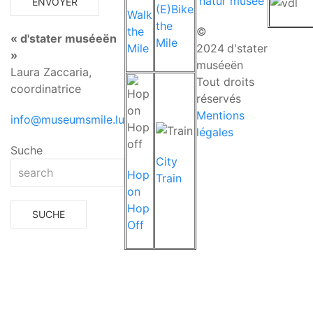
'natur musée'
(E)Bike
Walk
the
the
©
« d'stater muséeën
Mile
Mile
2024
d'stater
»
muséeën
Laura Zaccaria,
Tout droits
coordinatrice
réservés
Mentions
info@museumsmile.lu
légales
Suche
City
Hop
Train
on
Hop
Off