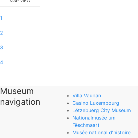
MAP VIEW
1
2
3
4
5
Museum
6
Villa Vauban
navigation
Casino Luxembourg
0
Lëtzebuerg City Museum
Nationalmusée um
Nationalmuseum für Naturgeschichte
Fëschmaart
Musée national d'histoire